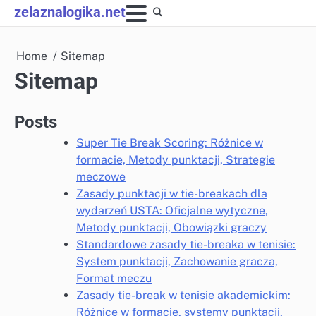
Skip
zelaznalogika.net
to
content
Home
Sitemap
Sitemap
Posts
Super Tie Break Scoring: Różnice w
formacie, Metody punktacji, Strategie
meczowe
Zasady punktacji w tie-breakach dla
wydarzeń USTA: Oficjalne wytyczne,
Metody punktacji, Obowiązki graczy
Standardowe zasady tie-breaka w tenisie:
System punktacji, Zachowanie gracza,
Format meczu
Zasady tie-break w tenisie akademickim:
Różnice w formacie, systemy punktacji,