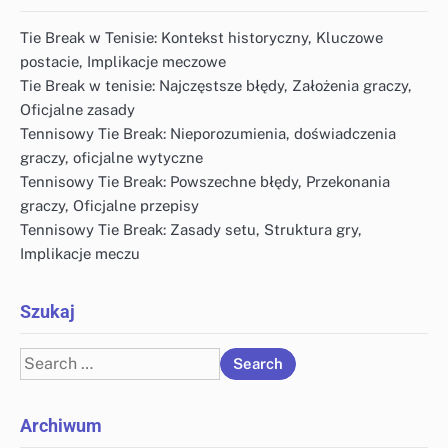
Tie Break w Tenisie: Kontekst historyczny, Kluczowe
postacie, Implikacje meczowe
Tie Break w tenisie: Najczęstsze błędy, Założenia graczy,
Oficjalne zasady
Tennisowy Tie Break: Nieporozumienia, doświadczenia
graczy, oficjalne wytyczne
Tennisowy Tie Break: Powszechne błędy, Przekonania
graczy, Oficjalne przepisy
Tennisowy Tie Break: Zasady setu, Struktura gry,
Implikacje meczu
Szukaj
Search
for:
Archiwum