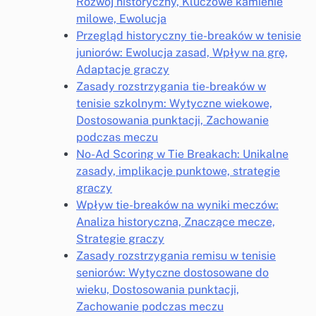
Rozwój historyczny, Kluczowe kamienie
milowe, Ewolucja
Przegląd historyczny tie-breaków w tenisie
juniorów: Ewolucja zasad, Wpływ na grę,
Adaptacje graczy
Zasady rozstrzygania tie-breaków w
tenisie szkolnym: Wytyczne wiekowe,
Dostosowania punktacji, Zachowanie
podczas meczu
No-Ad Scoring w Tie Breakach: Unikalne
zasady, implikacje punktowe, strategie
graczy
Wpływ tie-breaków na wyniki meczów:
Analiza historyczna, Znaczące mecze,
Strategie graczy
Zasady rozstrzygania remisu w tenisie
seniorów: Wytyczne dostosowane do
wieku, Dostosowania punktacji,
Zachowanie podczas meczu