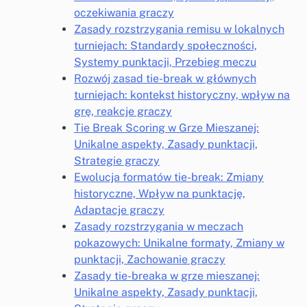
oczekiwania graczy
Zasady rozstrzygania remisu w lokalnych
turniejach: Standardy społeczności,
Systemy punktacji, Przebieg meczu
Rozwój zasad tie-break w głównych
turniejach: kontekst historyczny, wpływ na
grę, reakcje graczy
Tie Break Scoring w Grze Mieszanej:
Unikalne aspekty, Zasady punktacji,
Strategie graczy
Ewolucja formatów tie-break: Zmiany
historyczne, Wpływ na punktację,
Adaptacje graczy
Zasady rozstrzygania w meczach
pokazowych: Unikalne formaty, Zmiany w
punktacji, Zachowanie graczy
Zasady tie-breaka w grze mieszanej:
Unikalne aspekty, Zasady punktacji,