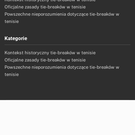
Oficjalne zasady tie-breaków w tenisie
Powszechne nieporozumienia dotyczące tie-breaków w
tenisie
Kategorie
Kontekst historyczny tie-breaków w tenisie
Oficjalne zasady tie-breaków w tenisie
Powszechne nieporozumienia dotyczące tie-breaków w
tenisie