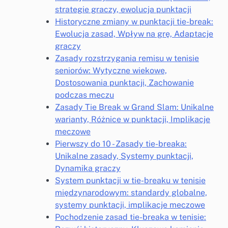
strategie graczy, ewolucja punktacji
Historyczne zmiany w punktacji tie-break:
Ewolucja zasad, Wpływ na grę, Adaptacje
graczy
Zasady rozstrzygania remisu w tenisie
seniorów: Wytyczne wiekowe,
Dostosowania punktacji, Zachowanie
podczas meczu
Zasady Tie Break w Grand Slam: Unikalne
warianty, Różnice w punktacji, Implikacje
meczowe
Pierwszy do 10 - Zasady tie-breaka:
Unikalne zasady, Systemy punktacji,
Dynamika graczy
System punktacji w tie-breaku w tenisie
międzynarodowym: standardy globalne,
systemy punktacji, implikacje meczowe
Pochodzenie zasad tie-breaka w tenisie: