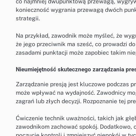
co najmniej dwupunktową przewagą, wygryw
konieczność wygrania przewagą dwóch punkt
strategii.
Na przykład, zawodnik może myśleć, że wygr
że jego przeciwnik ma sześć, co prowadzi do
zasadami punktacji może zapobiec takim ni
Nieumiejętność skutecznego zarządzania pre
Zarządzanie presją jest kluczowe podczas p
może wpływać na wydajność. Zawodnicy mog
zagrań lub złych decyzji. Rozpoznanie tej pre
Ćwiczenie technik uważności, takich jak gł
zawodnikom zachować spokój. Dodatkowo, o
poczucie kontroli i zmniejszyć niepokój w t