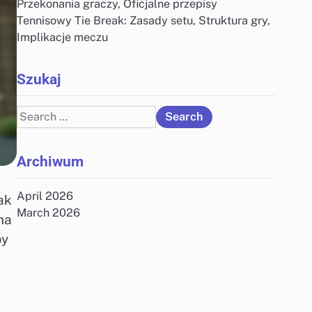
Przekonania graczy, Oficjalne przepisy
Tennisowy Tie Break: Zasady setu, Struktura gry,
Implikacje meczu
Szukaj
Search
for:
Archiwum
April 2026
ak
March 2026
na
by