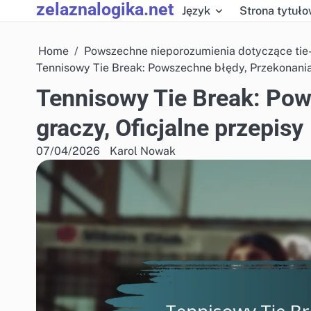
zelaznalogika.net
Skip
Język
Strona tytuł
to
content
Home
Powszechne nieporozumienia dotyczące tie-
Tennisowy Tie Break: Powszechne błędy, Przekonania 
Tennisowy Tie Break: Pow
graczy, Oficjalne przepisy
07/04/2026
Karol Nowak