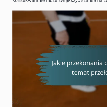
konsekwentnie może zwiększyć szanse na z