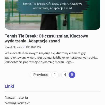
KONTEKST HISTORYCZNY TIE-BREAKÓW W TENISIE
Tennis Tie Break: Oś czasu zmian, Kluczowe
wydarzenia, Adaptacje zasad
10/03/2026
Karol Nowak
W tie-breaku tenisowym znajduje się kluczowy element gry,
zaprojektowany w celu rozstrzygania blisko kontestowanych setów,
jednocześnie poprawiając dynamikę meczu. Jego…
Posts
…
Previous
1
4
5
pagination
Linki
Nasza historia
Nawiąż kontakt