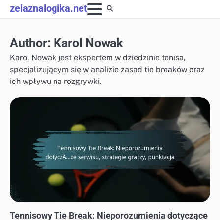
Skip
zelaznalogika.net
to
content
Author:
Karol Nowak
Karol Nowak jest ekspertem w dziedzinie tenisa,
specjalizującym się w analizie zasad tie breaków oraz
ich wpływu na rozgrywki.
POWSZECHNE NIEPOROZUMIENIA DOTYCZĄCE TIE-BREAKÓW W TENISIE
Tennisowy Tie Break: Nieporozumienia dotyczące